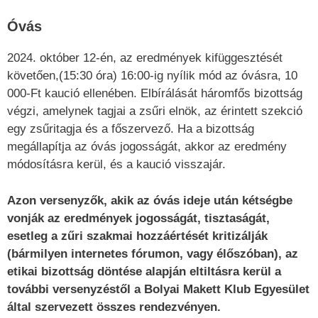
Óvás
2024. október 12-én, az eredmények kifüggesztését
követően,(15:30 óra) 16:00-ig nyílik mód az óvásra, 10
000-Ft kaució ellenében. Elbírálását háromfős bizottság
végzi, amelynek tagjai a zsűri elnök, az érintett szekció
egy zsűritagja és a főszervező. Ha a bizottság
megállapítja az óvás jogosságát, akkor az eredmény
módosításra kerül, és a kaució visszajár.
Azon versenyzők, akik az óvás ideje után kétségbe
vonják az eredmények jogosságát, tisztaságát,
esetleg a zűri szakmai hozzáértését kritizálják
(bármilyen internetes fórumon, vagy élőszóban), az
etikai bizottság döntése alapján eltiltásra kerül a
további versenyzéstől a Bolyai Makett Klub Egyesület
által szervezett összes rendezvényen.