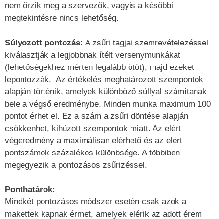
nem őrzik meg a szervezők, vagyis a későbbi
megtekintésre nincs lehetőség.
Súlyozott pontozás:
A zsűri tagjai szemrevételezéssel
kiválasztják a legjobbnak ítélt versenymunkákat
(lehetőségekhez mérten legalább ötöt), majd ezeket
lepontozzák. Az értékelés meghatározott szempontok
alapján történik, amelyek különböző súllyal számítanak
bele a végső eredménybe. Minden munka maximum 100
pontot érhet el. Ez a szám a zsűri döntése alapján
csökkenhet, kihúzott szempontok miatt. Az elért
végeredmény a maximálisan elérhető és az elért
pontszámok százalékos különbsége. A többiben
megegyezik a pontozásos zsűrizéssel.
Ponthatárok:
Mindkét pontozásos módszer esetén csak azok a
makettek kapnak érmet, amelyek elérik az adott érem