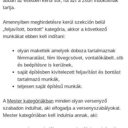
abban az esetben kerül sor, ha azt a zsűri indokoltnak
tartja.
Amennyiben meghirdetésre kerül szekción belül
„feljavított, bontott” kategória, akkor a következő
munkákat ebben kell indítani:
olyan makettek amelyek doboza tartalmaznak
fémmaratást, fém lövegcsövet, vontatókábelt..stb
és beépítésre is kerülnek,
saját építésben kivitelezett feljavítást és bontást
tartalmazó munkák,
teljesen saját építésű munkák.
A
Mester kategóriákban
minden olyan versenyző
szabadon indulhat, aki elfogadja a versenyszabályokat.
Mester kategóriában kell indulnia annak, aki: