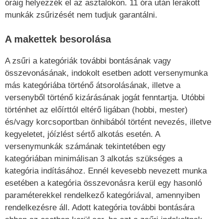
óráig helyezzék el az asztalokon. 11 óra után lerakott
munkák zsűrizését nem tudjuk garantálni.
A makettek besorolása
A zsűri a kategóriák további bontásának vagy
összevonásának, indokolt esetben adott versenymunka
más kategóriába történő átsorolásának, illetve a
versenyből történő kizárásának jogát fenntartja. Utóbbi
történhet az előírttól eltérő ligában (hobbi, mester)
és/vagy korcsoportban önhibából történt nevezés, illetve
kegyeletet, jóízlést sértő alkotás esetén. A
versenymunkák számának tekintetében egy
kategóriában minimálisan 3 alkotás szükséges a
kategória indításához. Ennél kevesebb nevezett munka
esetében a kategória összevonásra kerül egy hasonló
paraméterekkel rendelkező kategóriával, amennyiben
rendelkezésre áll. Adott kategória további bontására