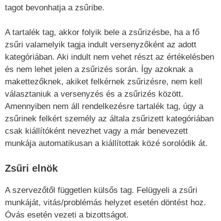
tagot bevonhatja a zsűribe.
A tartalék tag, akkor folyik bele a zsűrizésbe, ha a fő
zsűri valamelyik tagja indult versenyzőként az adott
kategóriában. Aki indult nem vehet részt az értékelésben
és nem lehet jelen a zsűrizés során. Így azoknak a
makettezőknek, akiket felkérnek zsűrizésre, nem kell
választaniuk a versenyzés és a zsűrizés között.
Amennyiben nem áll rendelkezésre tartalék tag, úgy a
zsűrinek felkért személy az általa zsűrizett kategóriában
csak kiállítóként nevezhet vagy a már benevezett
munkája automatikusan a kiállítottak közé sorolódik át.
Zsűri elnök
A szervezőtől független külsős tag. Felügyeli a zsűri
munkáját, vitás/problémás helyzet esetén döntést hoz.
Óvás esetén vezeti a bizottságot.