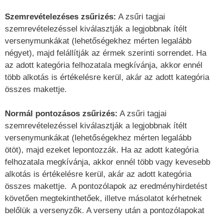
Szemrevételezéses zsűrizés:
A zsűri tagjai
szemrevételezéssel kiválasztják a legjobbnak ítélt
versenymunkákat (lehetőségekhez mérten legalább
négyet), majd felállítják az érmek szerinti sorrendet. Ha
az adott kategória felhozatala megkívánja, akkor ennél
több alkotás is értékelésre kerül, akár az adott kategória
összes makettje.
Normál pontozásos zsűrizés:
A zsűri tagjai
szemrevételezéssel kiválasztják a legjobbnak ítélt
versenymunkákat (lehetőségekhez mérten legalább
ötöt), majd ezeket lepontozzák. Ha az adott kategória
felhozatala megkívánja, akkor ennél több vagy kevesebb
alkotás is értékelésre kerül, akár az adott kategória
összes makettje. A pontozólapok az eredményhirdetést
követően megtekinthetőek, illetve másolatot kérhetnek
belőlük a versenyzők. A verseny után a pontozólapokat