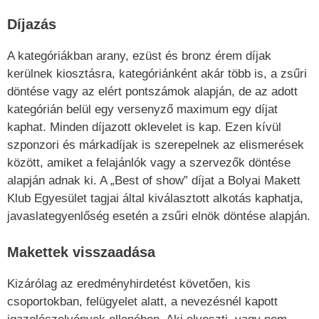
Díjazás
A kategóriákban arany, ezüst és bronz érem díjak
kerülnek kiosztásra, kategóriánként akár több is, a zsűri
döntése vagy az elért pontszámok alapján, de az adott
kategórián belül egy versenyző maximum egy díjat
kaphat. Minden díjazott oklevelet is kap. Ezen kívül
szponzori és márkadíjak is szerepelnek az elismerések
között, amiket a felajánlók vagy a szervezők döntése
alapján adnak ki. A „Best of show” díjat a Bolyai Makett
Klub Egyesület tagjai által kiválasztott alkotás kaphatja,
javaslategyenlőség esetén a zsűri elnök döntése alapján.
Makettek visszaadása
Kizárólag az eredményhirdetést követően, kis
csoportokban, felügyelet alatt, a nevezésnél kapott