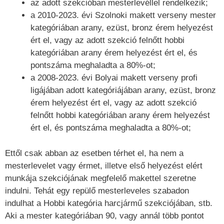
az adott szekcióban mesterlevéllel rendelkezik;
a 2010-2023. évi Szolnoki makett verseny mester
kategóriában arany, ezüst, bronz érem helyezést
ért el, vagy az adott szekció felnőtt hobbi
kategóriában arany érem helyezést ért el, és
pontszáma meghaladta a 80%-ot;
a 2008-2023. évi Bolyai makett verseny profi
ligájában adott kategóriájában arany, ezüst, bronz
érem helyezést ért el, vagy az adott szekció
felnőtt hobbi kategóriában arany érem helyezést
ért el, és pontszáma meghaladta a 80%-ot;
Ettől csak abban az esetben térhet el, ha nem a
mesterlevelet vagy érmet, illetve első helyezést elért
munkája szekciójának megfelelő makettel szeretne
indulni. Tehát egy repülő mesterleveles szabadon
indulhat a Hobbi kategória harcjármű szekciójában, stb.
Aki a mester kategóriában 90, vagy annál több pontot