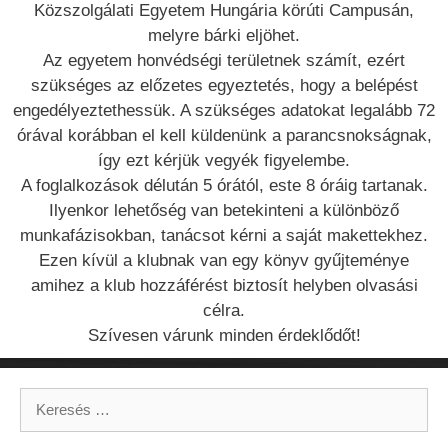
Közszolgálati Egyetem Hungária körúti Campusán,
melyre bárki eljöhet.
Az egyetem honvédségi területnek számít, ezért
szükséges az előzetes egyeztetés, hogy a belépést
engedélyeztethessük. A szükséges adatokat legalább 72
órával korábban el kell küldenünk a parancsnokságnak,
így ezt kérjük vegyék figyelembe.
A foglalkozások délután 5 órától, este 8 óráig tartanak.
Ilyenkor lehetőség van betekinteni a különböző
munkafázisokban, tanácsot kérni a saját makettekhez.
Ezen kívül a klubnak van egy könyv gyűjteménye
amihez a klub hozzáférést biztosít helyben olvasási
célra.
Szívesen várunk minden érdeklődőt!
Keresés: