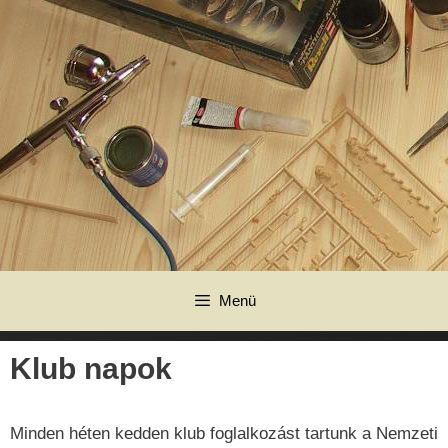
Kilépés
a
tartalomba
Menü
Klub napok
Minden héten kedden klub foglalkozást tartunk a Nemzeti