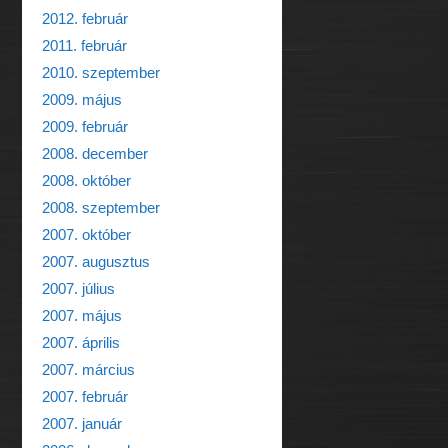
2012. február
2011. február
2010. szeptember
2009. május
2009. február
2008. december
2008. október
2008. szeptember
2007. október
2007. augusztus
2007. július
2007. május
2007. április
2007. március
2007. február
2007. január