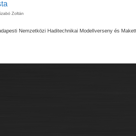
sta
Szabó Zoltán
Budapesti Nemzetközi Haditechnikai Modellverseny és Makett-