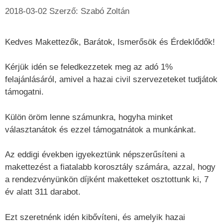
2018-03-02
Szerző:
Szabó Zoltán
Kedves Makettezők, Barátok, Ismerősök és Érdeklődők!
Kérjük idén se feledkezzetek meg az adó 1%
felajánlásáról, amivel a hazai civil szervezeteket tudjátok
támogatni.
Külön öröm lenne számunkra, hogyha minket
választanátok és ezzel támogatnátok a munkánkat.
Az eddigi években igyekeztünk népszerűsíteni a
makettezést a fiatalabb korosztály számára, azzal, hogy
a rendezvényünkön díjként maketteket osztottunk ki, 7
év alatt 311 darabot.
Ezt szeretnénk idén kibővíteni, és amelyik hazai