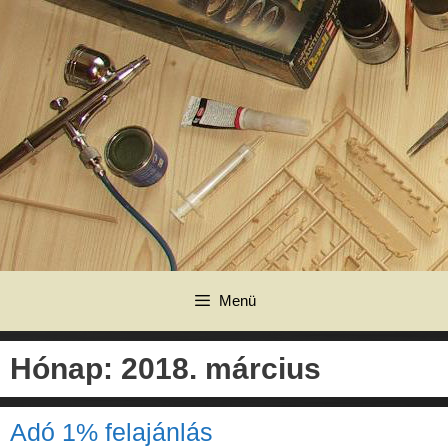
Kilépés
a
tartalomba
Menü
Hónap:
2018. március
Adó 1% felajánlás