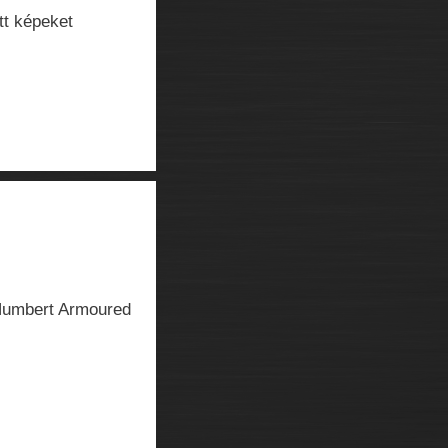
tt képeket
 Humbert Armoured