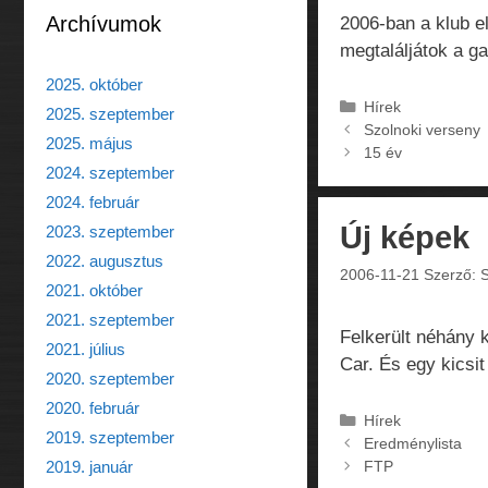
Archívumok
2006-ban a klub e
megtaláljátok a ga
2025. október
Kategória
Hírek
2025. szeptember
Szolnoki verseny
2025. május
15 év
2024. szeptember
2024. február
Új képek
2023. szeptember
2022. augusztus
2006-11-21
Szerző:
S
2021. október
2021. szeptember
Felkerült néhány 
2021. július
Car. És egy kicsit
2020. szeptember
2020. február
Kategória
Hírek
2019. szeptember
Eredménylista
2019. január
FTP