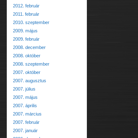
2012. február
2011. február
2010. szeptember
2009. május
2009. február
2008. december
2008. október
2008. szeptember
2007. október
2007. augusztus
2007. július
2007. május
2007. április
2007. március
2007. február
2007. január