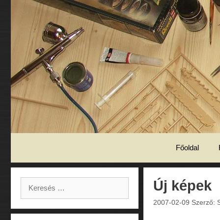
Kilépés
a
tartalomba
Főoldal
Keresés:
Új képek
2007-02-09
Szerző: