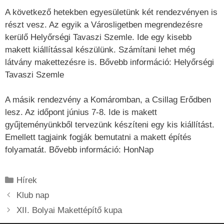
A következő hetekben egyesületünk két rendezvényen is
részt vesz. Az egyik a Városligetben megrendezésre
kerülő Helyőrségi Tavaszi Szemle. Ide egy kisebb
makett kiállítással készülünk. Számítani lehet még
látvány makettezésre is. Bővebb információ: Helyőrségi
Tavaszi Szemle
A másik rendezvény a Komáromban, a Csillag Erődben
lesz. Az időpont június 7-8. Ide is makett
gyűjteményünkből tervezünk készíteni egy kis kiállítást.
Emellett tagjaink fogják bemutatni a makett építés
folyamatát. Bővebb információ: HonNap
Kategória
Hírek
Klub nap
XII. Bolyai Makettépítő kupa