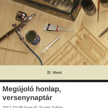
Kilépés
a
tartalomba
Menü
Megújoló honlap,
versenynaptár
2017-10-09
Szerző:
Szabó Zoltán