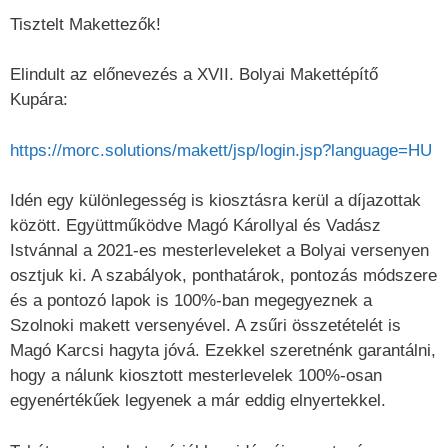
Tisztelt Makettezők!
Elindult az előnevezés a XVII. Bolyai Makettépítő
Kupára:
https://morc.solutions/makett/jsp/login.jsp?language=HU
Idén egy különlegesség is kiosztásra kerül a díjazottak
között. Együttműködve Magó Károllyal és Vadász
Istvánnal a 2021-es mesterleveleket a Bolyai versenyen
osztjuk ki. A szabályok, ponthatárok, pontozás módszere
és a pontozó lapok is 100%-ban megegyeznek a
Szolnoki makett versenyével. A zsűri összetételét is
Magó Karcsi hagyta jóvá. Ezekkel szeretnénk garantálni,
hogy a nálunk kiosztott mesterlevelek 100%-osan
egyenértékűek legyenek a már eddig elnyertekkel.