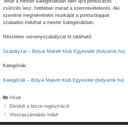
Tehát a mester kategóriákban idén újra pontozásos
zsűrizés lesz, hobbiban marad a szemrevételezés. Aki
szeretné megmérettetni munkáját a pontozólappal
szabadon indulhat a mester kategóriákban.
Részletes versenyszabályzat itt található:
Szabályzat – Bolyai Makett Klub Egyesület (bolyaimk.hu)
Kategóriák:
Kategóriák – Bolyai Makett Klub Egyesület (bolyaimk.hu)
Kategória
Hírek
Elindult a börze regisztráció
Visszaszámlálás indul!